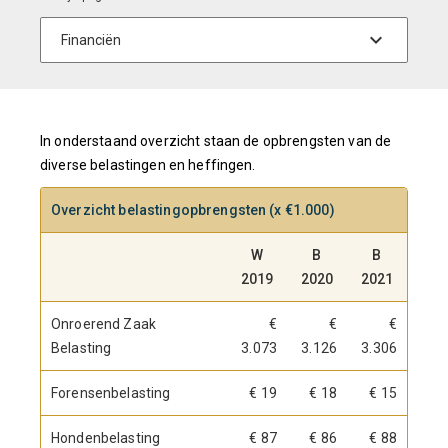
In onderstaand overzicht staan de opbrengsten van de
diverse belastingen en heffingen.
Overzicht belastingopbrengsten (x €1.000)
W
B
B
2019
2020
2021
Onroerend Zaak
€
€
€
Belasting
3.073
3.126
3.306
Forensenbelasting
€ 19
€ 18
€ 15
Hondenbelasting
€ 87
€ 86
€ 88