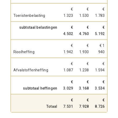
€
€
€
Toeristenbelasting
1.323
1.530
1.783
subtotaal belastingen
€
€
€
4.502
4.760
5.192
€
€
€ 1
Rioolheffing
1.942
1.930
940
€
€
€
Afvalstoffenheffing
1.087
1.238
1.594
€
€
€
subtotaal heffingen
3.029
3.168
3.534
€
€
€
Totaal
7.531
7.928
8.726