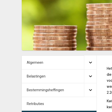
Algemeen
Het
die
Belastingen
voo
wer
Bestemmingsheffingen
2.2
Kwi
Retributies
kwi