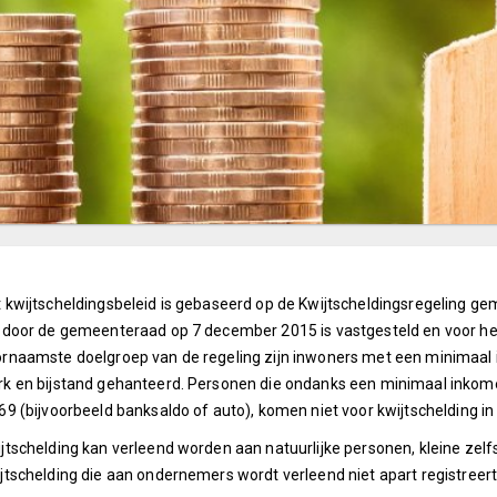
 kwijtscheldingsbeleid is gebaseerd op de Kwijtscheldingsregeling g
 door de gemeenteraad op 7 december 2015 is vastgesteld en voor het
rnaamste doelgroep van de regeling zijn inwoners met een minimaal
k en bijstand gehanteerd. Personen die ondanks een minimaal inko
69 (bijvoorbeeld banksaldo of auto), komen niet voor kwijtschelding i
jtschelding kan verleend worden aan natuurlijke personen, kleine ze
jtschelding die aan ondernemers wordt verleend niet apart registreert,