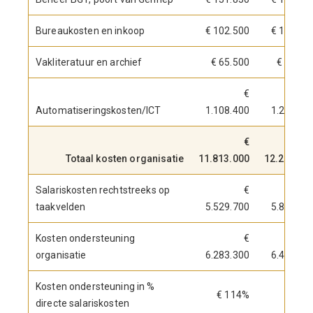
Bureaukosten en inkoop
€ 102.500
€ 121.50
Vakliteratuur en archief
€ 65.500
€ 65.50
€
Automatiseringskosten/ICT
1.108.400
1.216.20
€
Totaal kosten organisatie
11.813.000
12.279.40
Salariskosten rechtstreeks op
€
taakvelden
5.529.700
5.847.20
Kosten ondersteuning
€
organisatie
6.283.300
6.442.20
Kosten ondersteuning in %
€ 114%
110
directe salariskosten