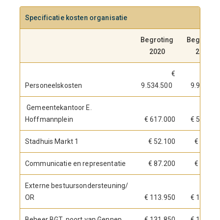
Specificatie kosten organisatie
Begroting
Begroting
2020
2021
€
Personeelskosten
9.534.500
9.966.90
Gemeentekantoor E.
Hoffmannplein
€ 617.000
€ 587.50
Stadhuis Markt 1
€ 52.100
€ 50.10
Communicatie en representatie
€ 87.200
€ 59.80
Externe bestuursondersteuning/
OR
€ 113.950
€ 121.90
Beheer BGT, poort van Gennep
€ 131.850
€ 100.00