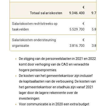
€
Totaal salariskosten
9.346.400
9.737.90
Salariskosten rechtstreeks op
€
taakvelden
5.529.700
5.847.20
Salariskosten ondersteuning
€
organisatie
3.816.700
3.890.70
De stijging van de personeelslasten in 2021 en 2022
komt door verhoging van de CAO en verwachte
hogere pensioenpremies.
De kosten van het gemeentekantoor zijn inclusief
de kapitaallasten van de verbouwing. De kosten van
het gemeentekantoor en stadhuis zijn vanaf 2021
lager door de lagere rekenrente over de
investeringen.
Voor communicatie is in 2020 een extra budget