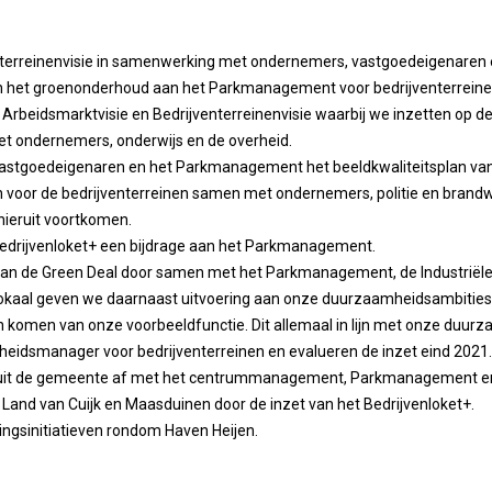
enterreinenvisie in samenwerking met ondernemers, vastgoedeigenare
van het groenonderhoud aan het Parkmanagement voor bedrijventerrein
Arbeidsmarktvisie en Bedrijventerreinenvisie waarbij we inzetten op de
t ondernemers, onderwijs en de overheid.
stgoedeigenaren en het Parkmanagement het beeldkwaliteitsplan van
oor de bedrijventerreinen samen met ondernemers, politie en brandwe
hieruit voortkomen.
 Bedrijvenloket+ een bijdrage aan het Parkmanagement.
 van de Green Deal door samen met het Parkmanagement, de Industriële
kaal geven we daarnaast uitvoering aan onze duurzaamheidsambities 
ten komen van onze voorbeeldfunctie. Dit allemaal in lijn met onze duurz
idsmanager voor bedrijventerreinen en evalueren de inzet eind 2021.
it de gemeente af met het centrummanagement, Parkmanagement 
Land van Cuijk en Maasduinen door de inzet van het Bedrijvenloket+.
ingsinitiatieven rondom Haven Heijen.