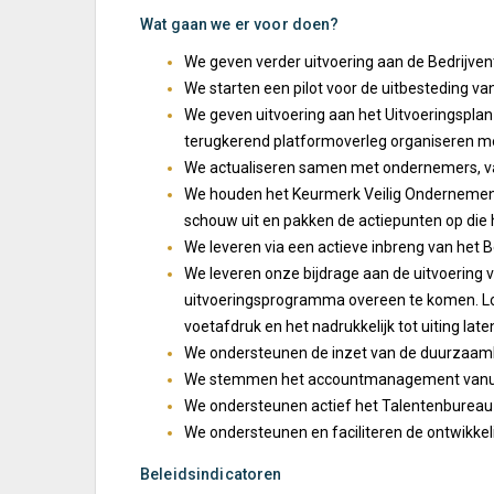
Wat gaan we er voor doen?
We geven verder uitvoering aan de Bedrijv
We starten een pilot voor de uitbesteding 
We geven uitvoering aan het Uitvoeringsplan 
terugkerend platformoverleg organiseren me
We actualiseren samen met ondernemers, va
We houden het Keurmerk Veilig Ondernemen v
schouw uit en pakken de actiepunten op die 
We leveren via een actieve inbreng van het
We leveren onze bijdrage aan de uitvoering
uitvoeringsprogramma overeen te komen. Lo
voetafdruk en het nadrukkelijk tot uiting la
We ondersteunen de inzet van de duurzaamhe
We stemmen het accountmanagement vanu
We ondersteunen actief het Talentenbureau 
We ondersteunen en faciliteren de ontwikkel
Beleidsindicatoren