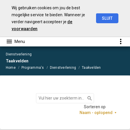
Wij gebruiken cookies om jou de best
mogelijke service te bieden. Wanneer je
SLUIT
verder navigeert accepteer je
de
Begroting
2021
voorwaarden
Dienstverlening
Taakvelden
Home
Programma's
Dienstverlening
Taakvelden
Zoeken
Sorteren op
Naam - oplopend