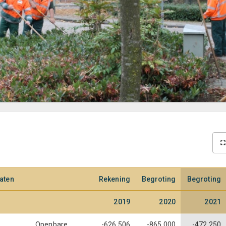
aten
Rekening
Begroting
Begroting
2019
2020
2021
Openbare
-626.506
-865.000
-472.250