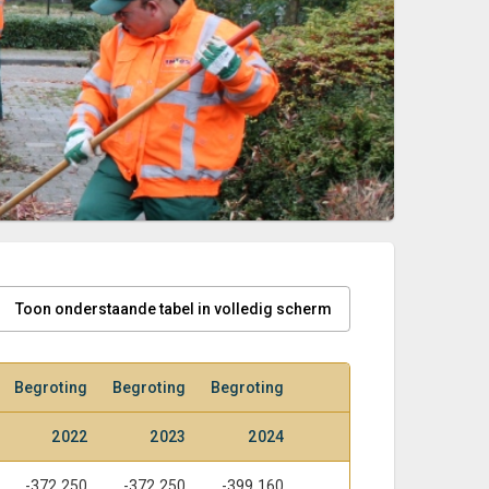
Toon onderstaande tabel in volledig scherm
Begroting
Begroting
Begroting
2022
2023
2024
-372.250
-372.250
-399.160