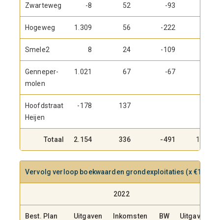
Zwarteweg
-8
52
-93
Hogeweg
1.309
56
-222
Smele2
8
24
-109
77
Genneper-
1.021
67
-67
molen
Hoofdstraat
-178
137
41
Heijen
Totaal
2.154
336
-491
118
Vervolg verloop boekwaarden grondexploitaties
(x €1.000)
2022
Best. Plan
Uitgaven
Inkomsten
BW
Uitgaven