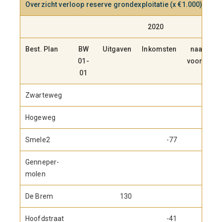
Overzicht verloop reserve grondexploitatie
(x €1.000)
2020
Best. Plan
BW
Uitgaven
Inkomsten
naar
01-
voorz.
01
Zwarteweg
Hogeweg
Smele2
-77
Genneper-
molen
De Brem
130
Hoofdstraat
-41