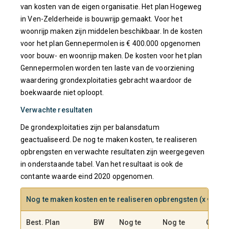
van kosten van de eigen organisatie. Het plan Hogeweg
in Ven-Zelderheide is bouwrijp gemaakt. Voor het
woonrijp maken zijn middelen beschikbaar. In de kosten
voor het plan Gennepermolen is € 400.000 opgenomen
voor bouw- en woonrijp maken. De kosten voor het plan
Gennepermolen worden ten laste van de voorziening
waardering grondexploitaties gebracht waardoor de
boekwaarde niet oploopt.
Verwachte resultaten
De grondexploitaties zijn per balansdatum
geactualiseerd. De nog te maken kosten, te realiseren
opbrengsten en verwachte resultaten zijn weergegeven
in onderstaande tabel. Van het resultaat is ook de
contante waarde eind 2020 opgenomen.
Nog te maken kosten en te realiseren opbrengsten
(x €1.00
Best. Plan
BW
Nog te
Nog te
Geraa