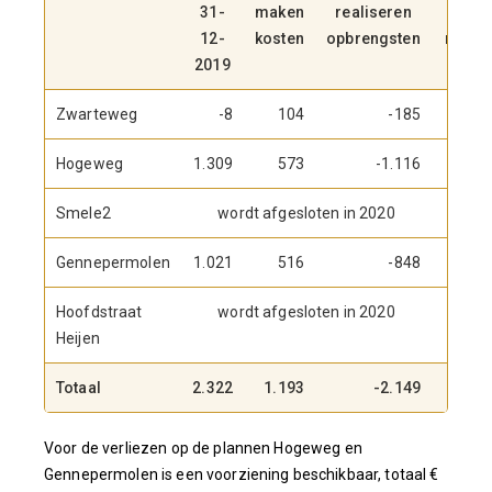
31-
maken
realiseren
eind
12-
kosten
opbrengsten
result
2019
Zwarteweg
-8
104
-185
Hogeweg
1.309
573
-1.116
-
Smele2
wordt afgesloten in 2020
Gennepermolen
1.021
516
-848
-
Hoofdstraat
wordt afgesloten in 2020
Heijen
Totaal
2.322
1.193
-2.149
-1.
Voor de verliezen op de plannen Hogeweg en
Gennepermolen is een voorziening beschikbaar, totaal €