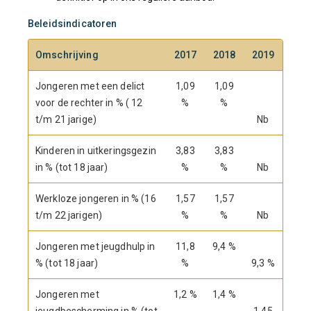
Beleidsindicatoren
Omschrijving
2017
2018
2019
Jongeren met een delict
1,09
1,09
voor de rechter in % ( 12
%
%
t/m 21 jarige)
Nb
Kinderen in uitkeringsgezin
3,83
3,83
in % (tot 18 jaar)
%
%
Nb
Werkloze jongeren in % (16
1,57
1,57
t/m 22 jarigen)
%
%
Nb
Jongeren met jeugdhulp in
11,8
9,4 %
% (tot 18 jaar)
%
9,3 %
Jongeren met
1,2 %
1,4 %